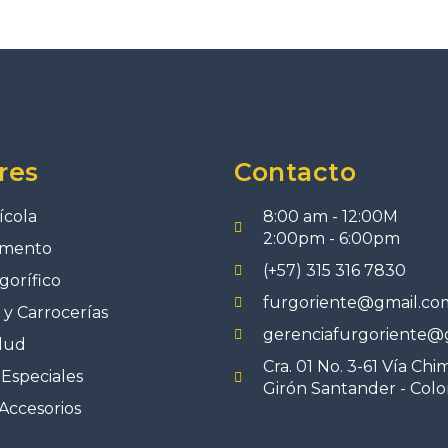
res
Contacto
ícola
8:00 am - 12:00M
2:00pm - 6:00pm
imento
(+57) 315 316 7830
gorífico
furgoriente@gmail.co
y Carrocerías
gerenciafurgoriente@
lud
Cra. 01 No. 3-61 Vía Chi
Especiales
Girón Santander - Col
Accesorios