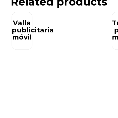
Related products
Valla
T
publicitaria
móvil
m