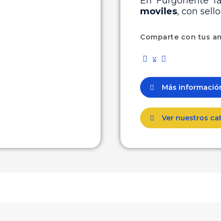
En Furgoriente f
moviles
, con sell
Comparte con tus a
Más informaci
Ver nuestros ca