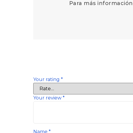
Para más información 
There are no reviews yet.
Be the first to review “Sanitarios móviles”
Tu dirección de correo electrónico no ser
Your rating
*
Your review
*
Name
*