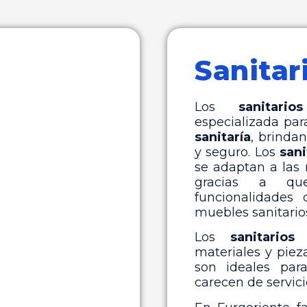
Sanitar
Los
sanitari
especializada pa
sanitaría
, brinda
y seguro. Los
sani
se adaptan a las 
gracias a qu
funcionalidades
muebles sanitario
Los
sanitarios
materiales y piez
son ideales par
carecen de servici