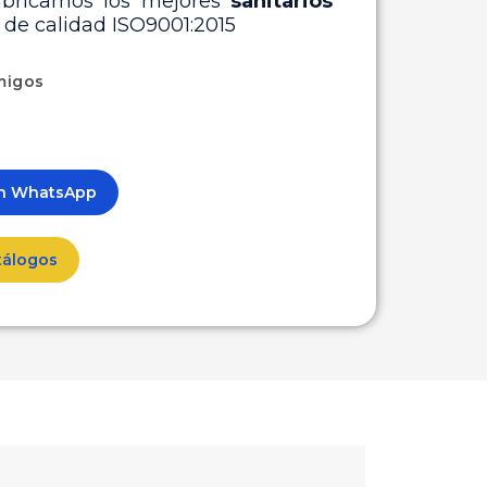
abricamos los mejores
sanitarios
o de calidad ISO9001:2015
migos
ón WhatsApp
tálogos