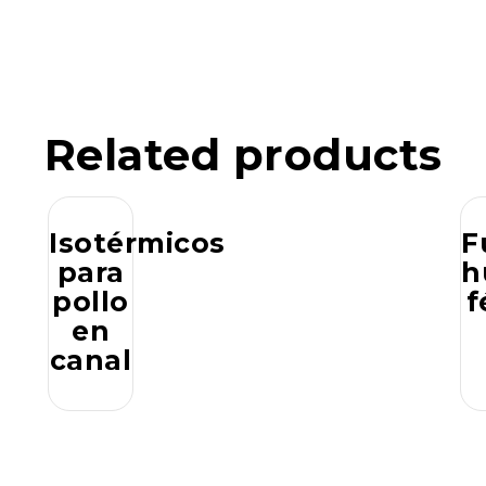
Related products
Isotérmicos
F
para
h
pollo
f
en
canal