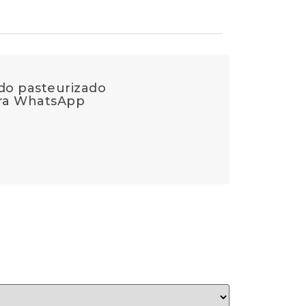
ido pasteurizado
ara WhatsApp
n
*