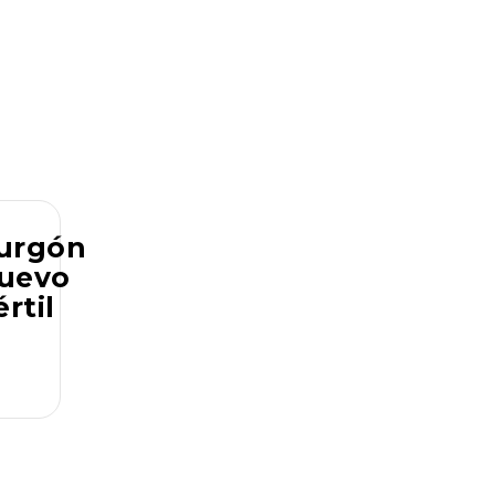
urgón
uevo
értil