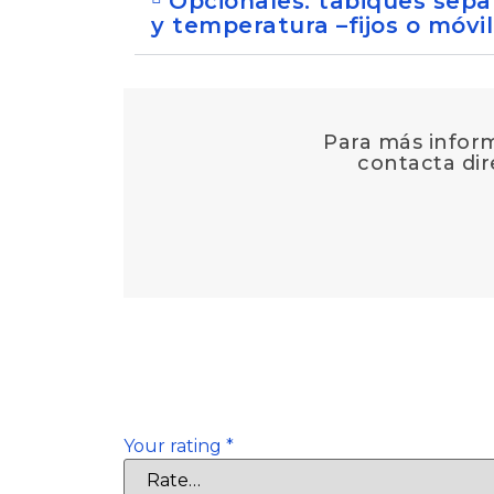
Opcionales: tabiques sepa
y temperatura –fijos o móvil
Para más inform
contacta di
There are no reviews yet.
Be the first to review “Furgón para huevo
Tu dirección de correo electrónico no ser
Your rating
*