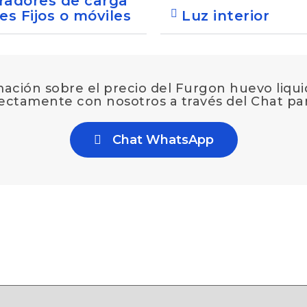
radores de carga
es Fijos o móviles
Luz interior
ación sobre el precio del Furgon huevo liqu
rectamente con nosotros a través del Chat p
Chat WhatsApp
 líquido pasteurizado”
á publicada.
Los campos obligatorios están marcados co