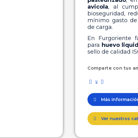
pasteurizado
, e
avicola
, al cump
bioseguridad, re
mínimo gasto de
de carga.
En Furgoriente f
para
huevo liqui
sello de calidad I
Comparte con tus a
Más informaci
Ver nuestros ca