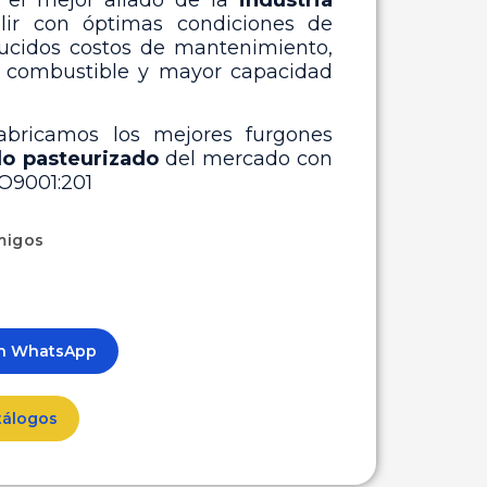
n el mejor aliado de la
industria
lir con óptimas condiciones de
ducidos costos de mantenimiento,
 combustible y mayor capacidad
abricamos los mejores furgones
do pasteurizado
del mercado con
SO9001:201
migos
ón WhatsApp
tálogos