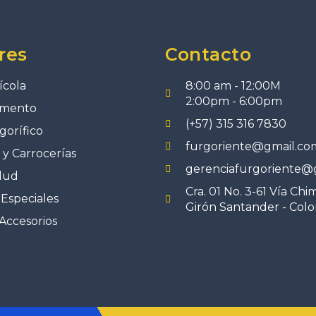
res
Contacto
ícola
8:00 am - 12:00M
2:00pm - 6:00pm
imento
(+57) 315 316 7830
gorífico
furgoriente@gmail.co
y Carrocerías
gerenciafurgoriente@
lud
Cra. 01 No. 3-61 Vía Chi
Especiales
Girón Santander - Col
Accesorios