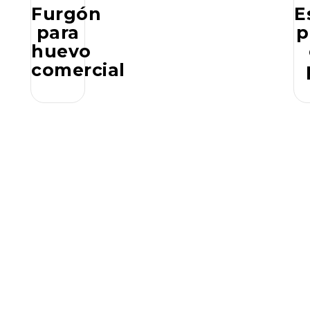
Furgón
E
para
p
huevo
comercial