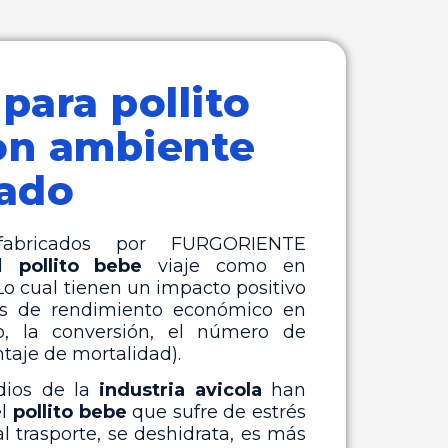
para pollito
on ambiente
lado
fabricados por FURGORIENTE
el
pollito bebe
viaje como en
 cual tienen un impacto positivo
os de rendimiento económico en
o, la conversión, el número de
taje de mortalidad).
dios de la
industria avicola
han
el
pollito bebe
que sufre de estrés
l trasporte, se deshidrata, es más