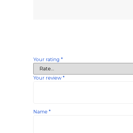
There are no reviews yet.
Be the first to review “Furgón para polli
Tu dirección de correo electrónico no ser
Your rating
*
Your review
*
Name
*