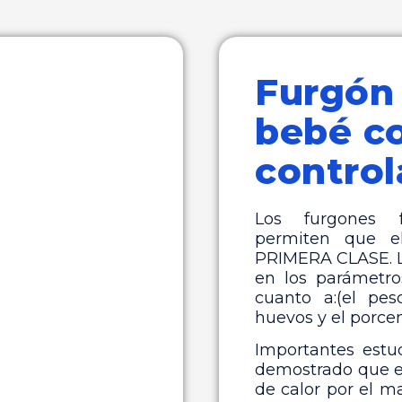
Furgón 
bebé c
contro
Los furgones 
permiten que 
PRIMERA CLASE. Lo
en los parámetr
cuanto a:(el pes
huevos y el porcen
Importantes estu
demostrado que 
de calor por el ma