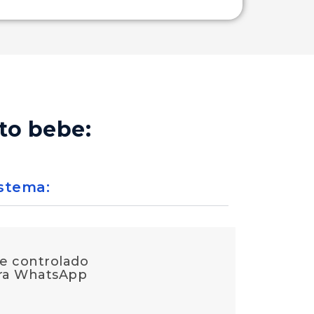
ito bebe:
istema:
te controlado
ara WhatsApp