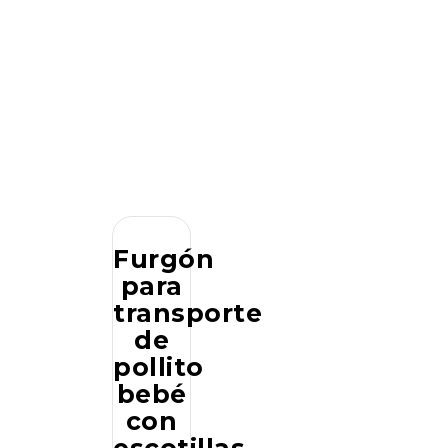
Furgón
para
transporte
de
pollito
bebé
con
escotillas