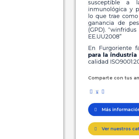
susceptible a 
inmunológica y pa
lo que trae como
ganancia de pes
(GPD). “winfridu
EE.UU2008”
En Furgoriente 
para la industria
calidad ISO9001:2
Comparte con tus a
Más informaci
Ver nuestros ca