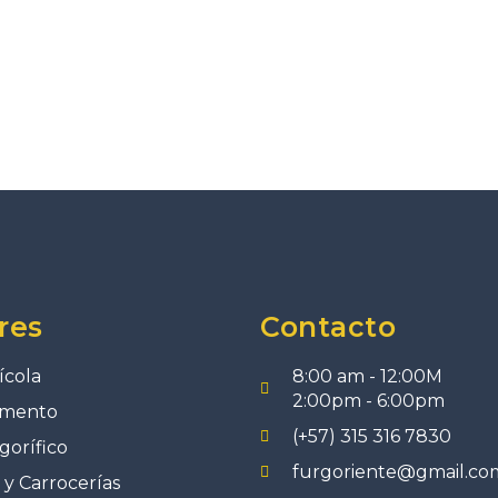
res
Contacto
ícola
8:00 am - 12:00M
2:00pm - 6:00pm
imento
(+57) 315 316 7830
gorífico
furgoriente@gmail.co
y Carrocerías