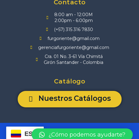
Contacto
8:00 am - 12:00M
2:00pm - 6:00pm
(+57) 315 316 7830
furgoriente@gmail.com
gerenciafurgoriente@gmail.com
Cra. 01 No. 3-61 Vía Chimitá
Girón Santander - Colombia
Catálogo
Nuestros Catálogos
Diseñada y desarrollada por
www.creativovisual.com.co
ES
¿Cómo podemos ayudarte?